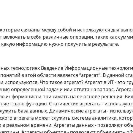
в, которые связаны между собой и используются для вы
т включать в себя различные операции, такие как сумм
о, какую информацию нужно получить в результате.
ных технологиях Введение Информационные технологии
нятий в этой области является “агрегат”. В данной стат
и используются. Что такое агрегат? Агрегат в ИТ - это 
ния определенной задачи или ответа на запрос. Агрег
ую информацию и принимать на ее основе решения. Вид
няет свою функцию: Статические агрегаты - используют
лужить база данных. Динамические агрегаты - использу
ого агрегата может служить система аналитики, котор
 в реальном времени. Агрегаты данных - позволяют об
картины. Агрегаты объектов - позволяют объединять о