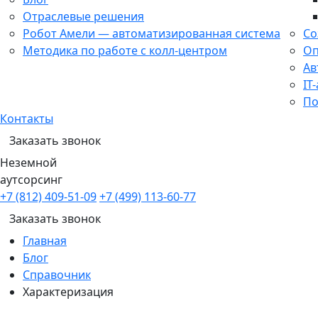
Отраслевые решения
Робот Амели — автоматизированная система
Со
Методика по работе с колл-центром
Оп
Ав
IT
По
Контакты
Заказать звонок
Неземной
аутсорсинг
+7 (812) 409-51-09
+7 (499) 113-60-77
Заказать звонок
Главная
Блог
Справочник
Характеризация