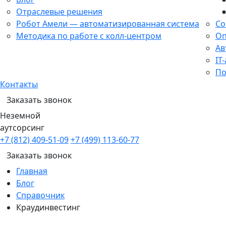
Отраслевые решения
Робот Амели — автоматизированная система
Со
Методика по работе с колл-центром
Оп
Ав
IT
По
Контакты
Заказать звонок
Неземной
аутсорсинг
+7 (812) 409-51-09
+7 (499) 113-60-77
Заказать звонок
Главная
Блог
Справочник
Краудинвестинг