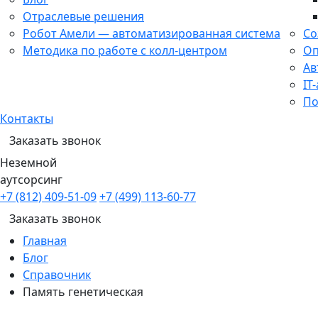
Отраслевые решения
Робот Амели — автоматизированная система
Со
Методика по работе с колл-центром
Оп
Ав
IT
По
Контакты
Заказать звонок
Неземной
аутсорсинг
+7 (812) 409-51-09
+7 (499) 113-60-77
Заказать звонок
Главная
Блог
Справочник
Память генетическая