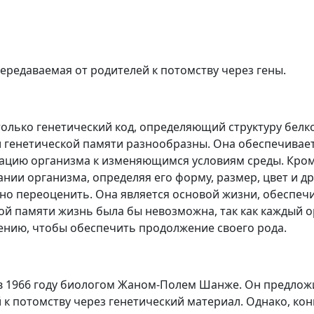
ередаваемая от родителей к потомству через гены.
только генетический код, определяющий структуру белк
и генетической памяти разнообразны. Она обеспечивает
тацию организма к изменяющимся условиям среды. Кроме
нии организма, определяя его форму, размер, цвет и др
но переоценить. Она является основой жизни, обеспечи
ой памяти жизнь была бы невозможна, так как каждый 
ению, чтобы обеспечить продолжение своего рода.
 в 1966 году биологом Жаном-Полем Шанже. Он предлож
к потомству через генетический материал. Однако, ко