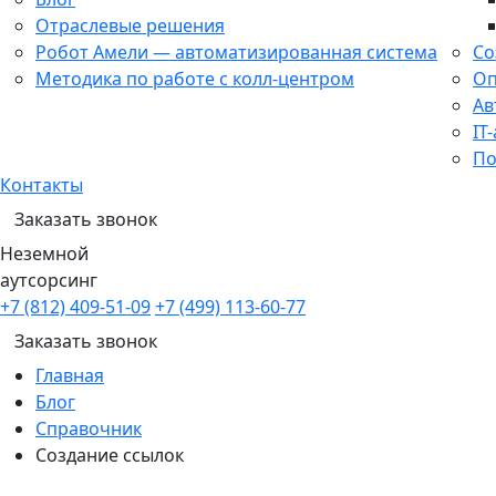
Отраслевые решения
Робот Амели — автоматизированная система
Со
Методика по работе с колл-центром
Оп
Ав
IT
По
Контакты
Заказать звонок
Неземной
аутсорсинг
+7 (812) 409-51-09
+7 (499) 113-60-77
Заказать звонок
Главная
Блог
Справочник
Создание ссылок