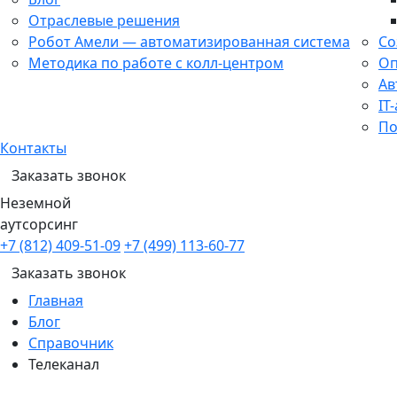
Отраслевые решения
Робот Амели — автоматизированная система
Со
Методика по работе с колл-центром
Оп
Ав
IT
По
Контакты
Заказать звонок
Неземной
аутсорсинг
+7 (812) 409-51-09
+7 (499) 113-60-77
Заказать звонок
Главная
Блог
Справочник
Телеканал