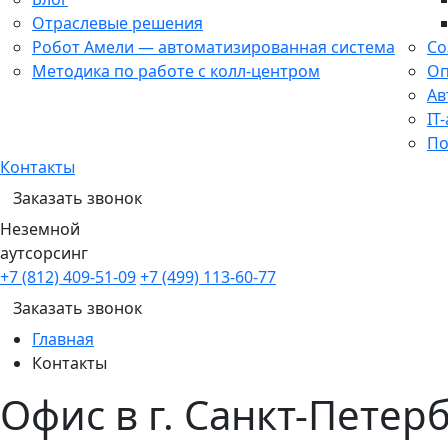
Отраслевые решения
Робот Амели — автоматизированная система
Со
Методика по работе с колл-центром
Оп
Ав
IT
По
Контакты
Заказать звонок
Неземной
аутсорсинг
+7 (812) 409-51-09
+7 (499) 113-60-77
Заказать звонок
Главная
Контакты
Офис в г. Санкт-Петер