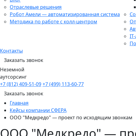
Отраслевые решения
Робот Амели — автоматизированная система
Со
Методика по работе с колл-центром
Оп
Ав
IT
По
Контакты
Заказать звонок
Неземной
аутсорсинг
+7 (812) 409-51-09
+7 (499) 113-60-77
Заказать звонок
Главная
Кейсы компании СФЕРА
ООО "Медкредо" — проект по исходящим звонкам
ООО "Медкредо" — пр