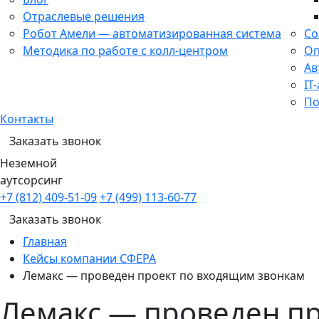
Отраслевые решения
Робот Амели — автоматизированная система
Со
Методика по работе с колл-центром
Оп
Ав
IT
По
Контакты
Заказать звонок
Неземной
аутсорсинг
+7 (812) 409-51-09
+7 (499) 113-60-77
Заказать звонок
Главная
Кейсы компании СФЕРА
Лемакс — проведен проект по входящим звонкам
Лемакс — проведен п