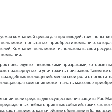
ьзуемая компанией-целью для противодействия попытке
-цель может попытаться приобрести компанию, которая 
елей. Компания-цель может использовать свои ресурсы
 компании.
грок преследуется несколькими призраками, которые пы
 может развернуться и уничтожить призраков. Таким же 
 враждебных поглощений, меняя свои роли с поглотит
поглощающая компания может начать массовое приобре
мпании-цели средств для осуществления защиты Pac-Ma
епредвиденных неблагоприятных событий, таких как по
ы, как, например, казначейские облигации и банковские