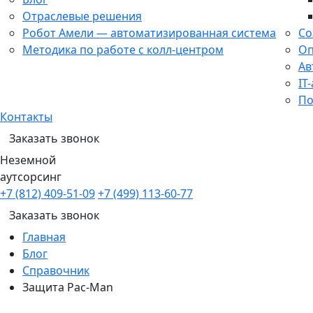
Отраслевые решения
Робот Амели — автоматизированная система
Со
Методика по работе с колл-центром
Оп
Ав
IT
По
Контакты
Заказать звонок
Неземной
аутсорсинг
+7 (812) 409-51-09
+7 (499) 113-60-77
Заказать звонок
Главная
Блог
Справочник
Защита Pac-Man