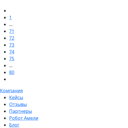
1
...
71
72
73
74
75
...
80
Компания
Кейсы
Отзывы
Партнеры
Робот Амели
Блог