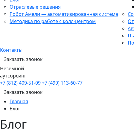
Отраслевые решения
Робот Амели — автоматизированная система
Со
Методика по работе с колл-центром
Оп
Ав
IT
По
Контакты
Заказать звонок
Неземной
аутсорсинг
+7 (812) 409-51-09
+7 (499) 113-60-77
Заказать звонок
Главная
Блог
Блог