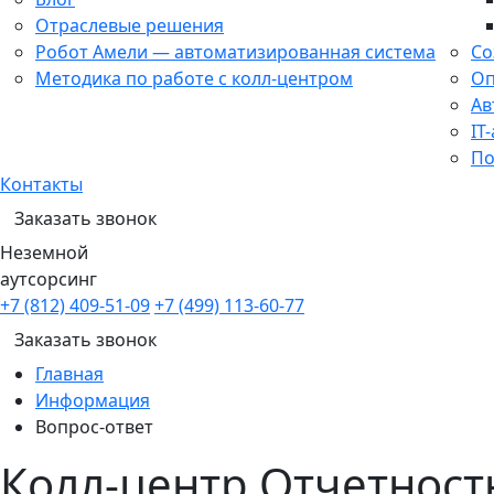
Отраслевые решения
Робот Амели — автоматизированная система
Со
Методика по работе с колл-центром
Оп
Ав
IT
По
Контакты
Заказать звонок
Неземной
аутсорсинг
+7 (812) 409-51-09
+7 (499) 113-60-77
Заказать звонок
Главная
Информация
Вопрос-ответ
Колл-центр Отчетност