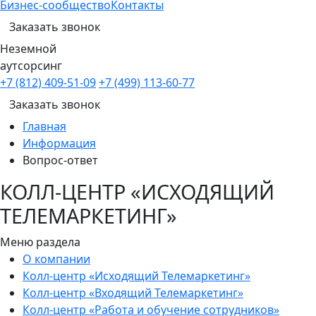
Бизнес-сообщество
Контакты
Заказать звонок
Неземной
аутсорсинг
+7 (812) 409-51-09
+7 (499) 113-60-77
Заказать звонок
Главная
Информация
Вопрос-ответ
КОЛЛ-ЦЕНТР «ИСХОДЯЩИЙ
ТЕЛЕМАРКЕТИНГ»
Меню раздела
О компании
Колл-центр «Исходящий Телемаркетинг»
Колл-центр «Входящий Телемаркетинг»
Колл-центр «Работа и обучение сотрудников»